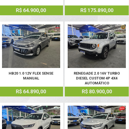
R$ 64.900,00
R$ 175.890,00
HB20 1.0 12V FLEX SENSE
RENEGADE 2.0 16V TURBO
MANUAL
DIESEL CUSTOM 4P 4X4
AUTOMÁTICO
R$ 64.890,00
R$ 80.900,00