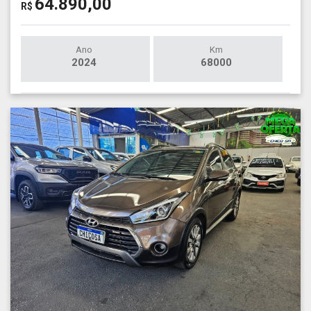
64.890,00
R$
Ano
Km
2024
68000