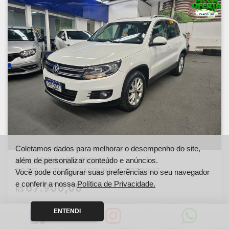
Coletamos dados para melhorar o desempenho do site,
VOLKSWAGEN TIGUAN
além de personalizar conteúdo e anúncios.
2.0 TSI 16V TURBO GASOLINA 4P TIPTRONIC
Você pode configurar suas preferências no seu navegador
e conferir a nossa
Política de Privacidade.
67.900,00
R$
ENTENDI
Ano
Km