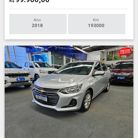
R$
Ano
Km
2018
193000