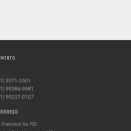
ONTATO
31) 3371-2501
31) 99384-9981
31) 99237-0107
NDEREÇO
 Francisco Sa 700