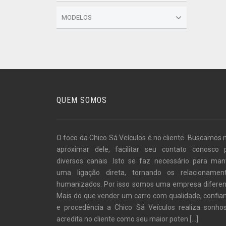
MODELOS
QUEM SOMOS
O foco da Chico Sá Veículos é no cliente. Buscamos 
aproximar dele, facilitar seu contato conosco 
diversos canais .Isto se faz necessário para man
uma ligação direta, tornando os relacionamen
humanizados. Por isso somos uma empresa diferen
Mais do que vender um carro com qualidade, confia
e procedência a Chico Sá Veículos realiza sonho
acredita no cliente como seu maior poten
[...]