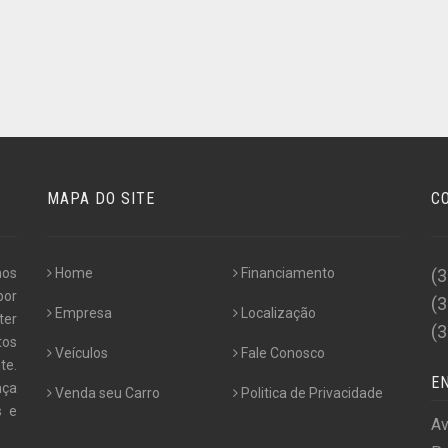
MAPA DO SITE
C
nos
Home
Financiamento
(
por
(
Empresa
Localização
ter
(
tos
Veículos
Fale Conosco
te.
E
nça
Venda seu Carro
Politica de Privacidade
s e
Av