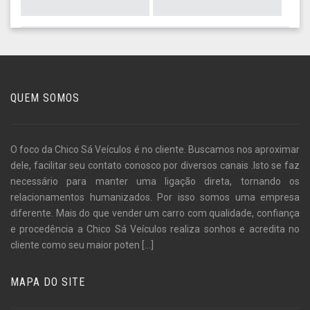
QUEM SOMOS
O foco da Chico Sá Veículos é no cliente. Buscamos nos aproximar
dele, facilitar seu contato conosco por diversos canais .Isto se faz
necessário para manter uma ligação direta, tornando os
relacionamentos humanizados. Por isso somos uma empresa
diferente. Mais do que vender um carro com qualidade, confiança
e procedência a Chico Sá Veículos realiza sonhos e acredita no
cliente como seu maior poten
[...]
MAPA DO SITE